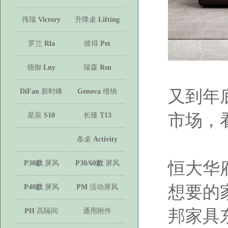
伟瑞
Victory
升降桌
Lifting
罗兰
Rla
彼得
Pet
领御
Lny
瑞森
Rsn
又到年
DiFan
新时峰
Genova
维纳
市场，
星辰
S10
长臻
T13
条桌
Activity
恒大华
P30款
屏风
P30/60款
屏风
想要的
P40款
屏风
PM
活动屏风
邦家具
PH
高隔间
通用附件