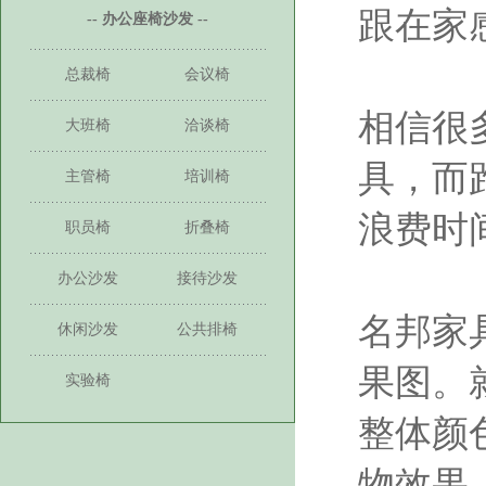
跟在家
-- 办公座椅沙发 --
总裁椅
会议椅
相信很
大班椅
洽谈椅
具，而
主管椅
培训椅
浪费时
职员椅
折叠椅
办公沙发
接待沙发
名邦家
休闲沙发
公共排椅
果图。
实验椅
整体颜
物效果