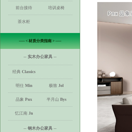
前台接待
培训桌椅
茶水柜
----- < 材质分类指南 > -----
-- 实木办公家具 --
经典
Classics
明仕
Min
极致
Jol
品象
Pnx
半月山
Bys
忆江南
Jn
-- 钢木办公家具 --