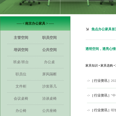
----- < 南京办公家具 > -----
焦点办公家具首
主管空间
职员空间
透明空间，透亮心情
培训空间
公共空间
班桌/班台
办公桌
家具知识 • 家具选购 
职员位
屏风隔断
->
[ 行业资讯 ]
2
文件柜
沙发茶几
->
[ 行业资讯 ]
“
会议桌椅
洽谈桌椅
->
[ 行业资讯 ]
明
办公椅
公共座椅