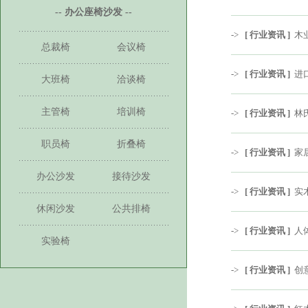
-- 办公座椅沙发 --
->
[ 行业资讯 ]
木
总裁椅
会议椅
->
[ 行业资讯 ]
进
大班椅
洽谈椅
主管椅
培训椅
->
[ 行业资讯 ]
林
职员椅
折叠椅
->
[ 行业资讯 ]
家
办公沙发
接待沙发
->
[ 行业资讯 ]
实
休闲沙发
公共排椅
->
[ 行业资讯 ]
人
实验椅
->
[ 行业资讯 ]
创